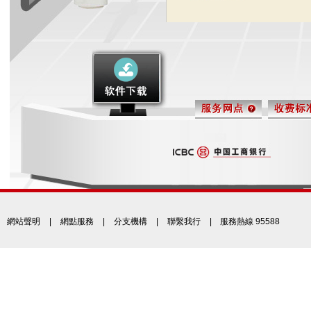
網站聲明
|
網點服務
|
分支機構
|
聯繫我行
| 服務熱線 95588